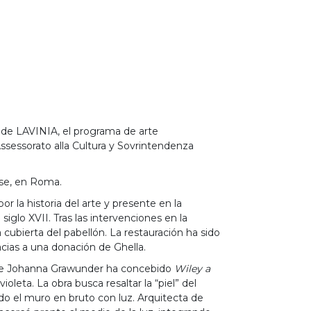
Siguiente
 de LAVINIA, el programa de arte
sessorato alla Cultura y Sovrintendenza
ese, en Roma.
 la historia del arte y presente en la
 siglo XVII. Tras las intervenciones en la
a cubierta del pabellón. La restauración ha sido
racias a una donación de Ghella.
ense Johanna Grawunder ha concebido
Wiley a
leta. La obra busca resaltar la “piel” del
do el muro en bruto con luz. Arquitecta de