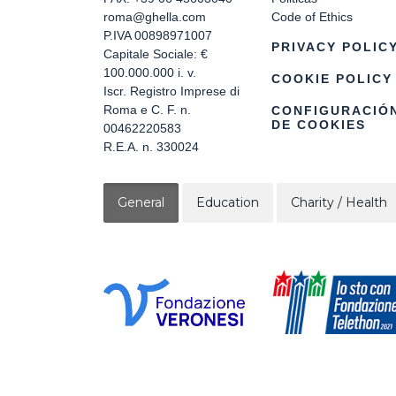
roma@ghella.com
Code of Ethics
P.IVA 00898971007
PRIVACY POLIC
Capitale Sociale: €
100.000.000 i. v.
COOKIE POLICY
Iscr. Registro Imprese di
Roma e C. F. n.
CONFIGURACIÓ
DE COOKIES
00462220583
R.E.A. n. 330024
General
Education
Charity / Health