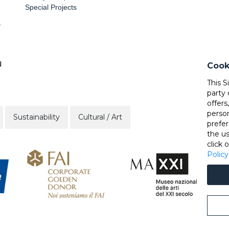
Special Projects
Y
N
Cook
This S
party 
offers
perso
Sustainability
Cultural / Art
prefer
the u
click 
Policy