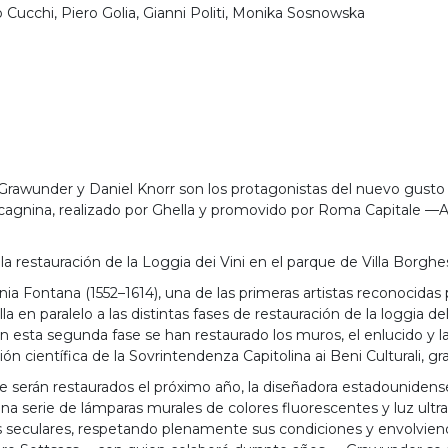
o Cucchi, Piero Golia, Gianni Politi, Monika Sosnowska
rawunder y Daniel Knorr son los protagonistas del nuevo gusto
gnina, realizado por Ghella y promovido por Roma Capitale —As
a restauración de la Loggia dei Vini en el parque de Villa Borgh
Fontana (1552–1614), una de las primeras artistas reconocidas por
a en paralelo a las distintas fases de restauración de la loggia del
, en esta segunda fase se han restaurado los muros, el enlucido y l
ión científica de la Sovrintendenza Capitolina ai Beni Culturali, g
ue serán restaurados el próximo año, la diseñadora estadounid
 serie de lámparas murales de colores fluorescentes y luz ultravio
s seculares, respetando plenamente sus condiciones y envolvien