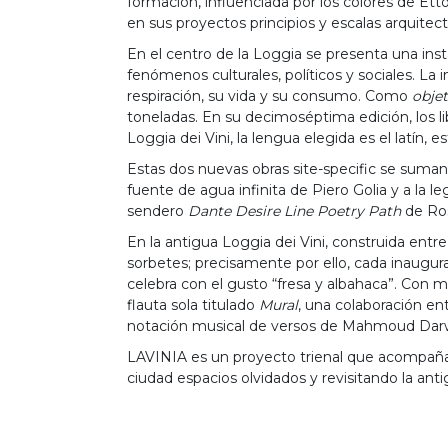
formación, influenciada por los colores de Et
en sus proyectos principios y escalas arquitec
En el centro de la Loggia se presenta una insta
fenómenos culturales, políticos y sociales. La 
respiración, su vida y su consumo. Como
objet
toneladas. En su decimoséptima edición, los lib
Loggia dei Vini, la lengua elegida es el latín, 
Estas dos nuevas obras site-specific se suman 
fuente de agua infinita de Piero Golia y a la l
sendero
Dante Desire Line Poetry Path
de Ros
En la antigua Loggia dei Vini, construida entr
sorbetes; precisamente por ello, cada inaugur
celebra con el gusto “fresa y albahaca”. Con mo
flauta sola titulado
Mural
, una colaboración ent
notación musical de versos de Mahmoud Darw
LAVINIA es un proyecto trienal que acompaña 
ciudad espacios olvidados y revisitando la an