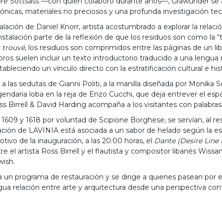
tore Sottsass —con quien colaboró durante años—, Grawunder se a
tónicas, materiales no preciosos y una profunda investigación tec
lación de Daniel Knorr, artista acostumbrado a explorar la relaci
instalación parte de la reflexión de que los residuos son como la
 trouvé
, los residuos son comprimidos entre las páginas de un lib
ros suelen incluir un texto introductorio traducido a una lengua m
estableciendo un vínculo directo con la estratificación cultural e h
a las sedutas de Gianni Politi, a la manilla diseñada por Monika S
egendaria loba en la reja de Enzo Cucchi, que deja entrever el espa
s Birrell & David Harding acompaña a los visitantes con palabras
e 1609 y 1618 por voluntad de Scipione Borghese, se servían, al re
ación de LAVINIA está asociada a un sabor de helado según la est
tivo de la inauguración, a las 20:00 horas, el
Dante (Desire Line 
re el artista Ross Birrell y el flautista y compositor libanés Wis
ish.
un programa de restauración y se dirige a quienes pasean por el
tigua relación entre arte y arquitectura desde una perspectiva c