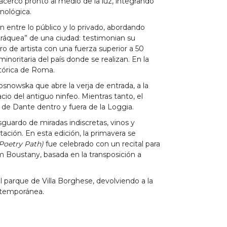
cercó pronto al medio de la luz, integrando
nológica.
ón entre lo público y lo privado, abordando
 “tráquea” de una ciudad: testimonian su
ro de artista con una fuerza superior a 50
inoritaria del país donde se realizan. En la
istórica de Roma.
osnowska que abre la verja de entrada, a la
cio del antiguo ninfeo. Mientras tanto, el
 de Dante dentro y fuera de la Loggia.
sguardo de miradas indiscretas, vinos y
ación. En esta edición, la primavera se
Poetry Path)
fue celebrado con un recital para
sam Boustany, basada en la transposición a
 parque de Villa Borghese, devolviendo a la
ontemporánea.