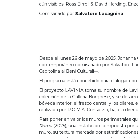
aún visibles: Ross Birrell & David Harding, Enz
Comisariado por
Salvatore Lacagnina
Anterior
Desde el lunes 26 de mayo de 2025, Johanna G
contemporáneo comisariado por Salvatore Laca
Capitolina ai Beni Culturali—.
El programa está concebido para dialogar con l
El proyecto LAVINIA toma su nombre de Lavinia 
colección de la Galleria Borghese, y se desarroll
bóveda interior, el fresco central y los pilares
realizada por R.O.M.A. Consorzio, bajo la direcc
Para poner en valor los muros perimetrales q
Roma
(2025), una instalación compuesta por una
muro, su textura marcada por estratificacione