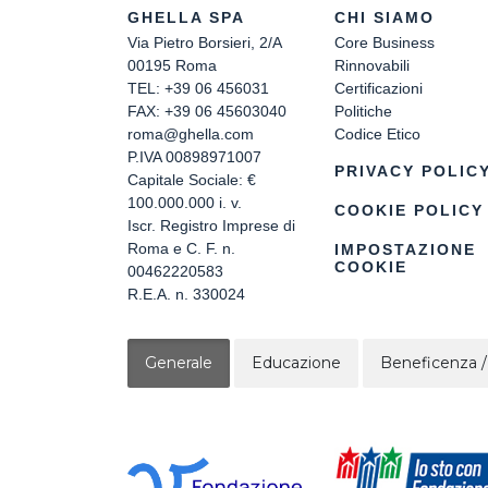
GHELLA SPA
CHI SIAMO
Via Pietro Borsieri, 2/A
Core Business
00195 Roma
Rinnovabili
TEL: +39 06 456031
Certificazioni
FAX: +39 06 45603040
Politiche
roma@ghella.com
Codice Etico
P.IVA 00898971007
PRIVACY POLIC
Capitale Sociale: €
100.000.000 i. v.
COOKIE POLICY
Iscr. Registro Imprese di
Roma e C. F. n.
IMPOSTAZIONE
COOKIE
00462220583
R.E.A. n. 330024
Generale
Educazione
Beneficenza /