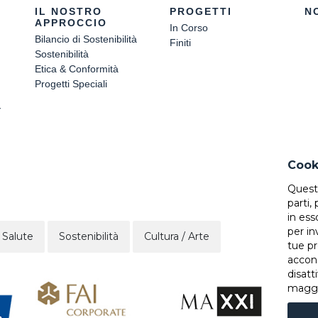
IL NOSTRO
PROGETTI
N
APPROCCIO
In Corso
Bilancio di Sostenibilità
Finiti
Sostenibilità
Etica & Conformità
Progetti Speciali
Y
Cook
Questo
parti,
in ess
per in
 Salute
Sostenibilità
Cultura / Arte
tue pr
accons
disatt
maggio