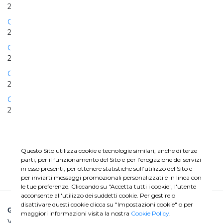
2010 | 2010
Construction of the civil works La Joya Dam
2003 | 2006
Grotte di Castro Pian della Sella PV plant
2010 | 2010
Cisterna PV plant
2009 | 2010
Collarmele PV plant
2010 | 2010
Questo Sito utilizza cookie e tecnologie similari, anche di terze
parti, per il funzionamento del Sito e per l’erogazione dei servizi
in esso presenti, per ottenere statistiche sull’utilizzo del Sito e
per inviarti messaggi promozionali personalizzati e in linea con
le tue preferenze. Cliccando su "Accetta tutti i cookie", l'utente
acconsente all'utilizzo dei suddetti cookie. Per gestire o
disattivare questi cookie clicca su "Impostazioni cookie" o per
GHELLA SPA
maggiori informazioni visita la nostra
Cookie Policy
.
Via Pietro Borsieri, 2/A