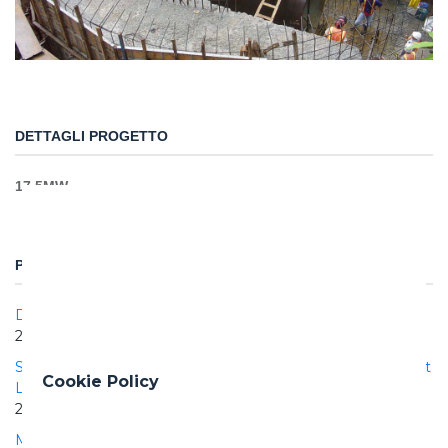
DETTAGLI PROGETTO
17.5MW
PROGETTI CORRELATI
DEWA Phase III PV Solar Power Project
2017 | 2020
Supply, Construction and Operation of the Hydraulic Project
Cookie Policy
Los Negros II
2015 | 2022
Manduria PV plant