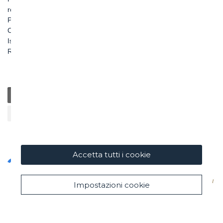
roma@ghella.com
P.IVA 00898971007
Capitale Sociale: € 100.000.000 i. v.
Iscr. Registro Imprese di Roma e C. F. n. 00462220583
R.E.A. n. 330024
Generale
Educazione
Beneficenza / Salute
Sostenibilità
Cultura / Arte
Accetta tutti i cookie
Impostazioni cookie