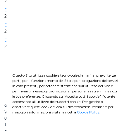
2010 | 2010
Grotte di Castro Pian della Sella PV plant
2010 | 2010
Construction of the civil works La Joya Dam
2003 | 2006
Cisterna PV plant
2009 | 2010
Questo Sito utilizza cookie e tecnologie similari, anche di terze
parti, per il funzionamento del Sito e per l’erogazione dei servizi
in esso presenti, per ottenere statistiche sull’utilizzo del Sito e
per inviarti messaggi promozionali personalizzati e in linea con
le tue preferenze. Cliccando su "Accetta tutti i cookie", l'utente
acconsente all'utilizzo dei suddetti cookie. Per gestire o
GHELLA SPA
disattivare questi cookie clicca su "Impostazioni cookie" o per
Via Pietro Borsieri, 2/A
maggiori informazioni visita la nostra
Cookie Policy
.
00195 Roma
TEL: +39 06 456031
FAX: +39 06 45603040