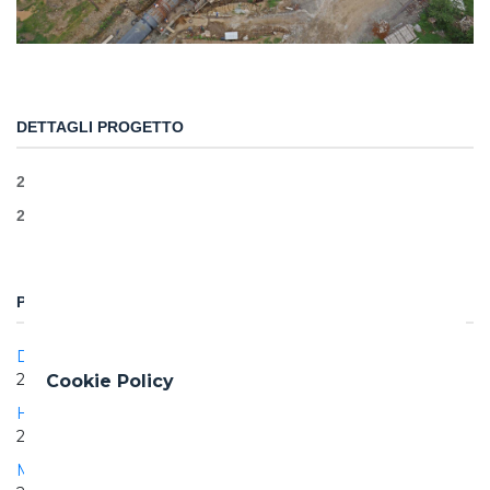
DETTAGLI PROGETTO
2.3km tunnel traditional methods
28MW
PROGETTI CORRELATI
DEWA Phase III PV Solar Power Project
2017 | 2020
Cookie Policy
Hydraulic Project Los Negros I
2004 | 2006
Manduria PV plant